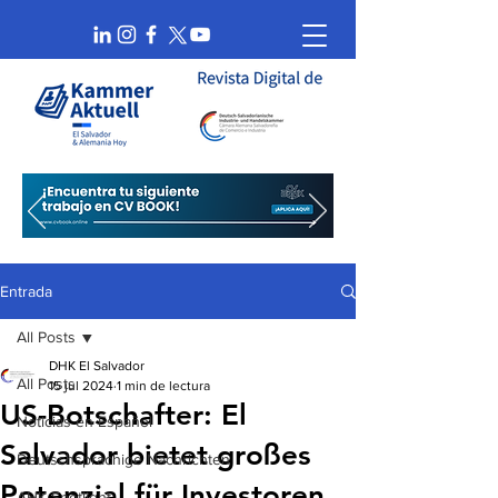
Entrada
All Posts
DHK El Salvador
All Posts
15 jul 2024
1 min de lectura
US-Botschafter: El
Noticias en Español
Salvador bietet großes
Deutschsprachige Nachrichten
Potenzial für Investoren
AHK Spotlight