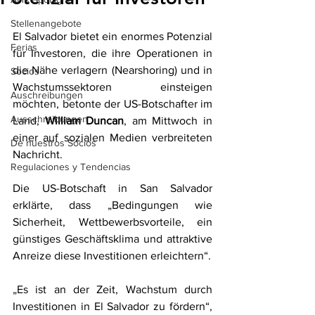
Stellenangebote
El Salvador bietet ein enormes Potenzial 
Ferias
für Investoren, die ihre Operationen in 
die Nähe verlagern (Nearshoring) und in 
Socios
Wachstumssektoren einsteigen 
Auschreibungen
möchten, betonte der US-Botschafter im 
Ausschreibungen
Land, 
William Duncan
, am Mittwoch in 
einer auf sozialen Medien verbreiteten 
De nuestros Socios
Nachricht.
Regulaciones y Tendencias
Die US-Botschaft in San Salvador 
erklärte, dass „Bedingungen wie 
Sicherheit, Wettbewerbsvorteile, ein 
günstiges Geschäftsklima und attraktive 
Anreize diese Investitionen erleichtern“.
„Es ist an der Zeit, Wachstum durch 
Investitionen in El Salvador zu fördern“, 