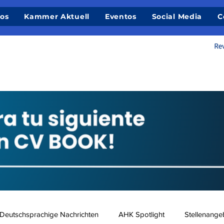
ios
Kammer Aktuell
Eventos
Social Media
C
Deutschsprachige Nachrichten
AHK Spotlight
Stellenange