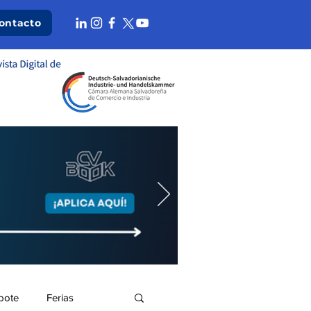
ontacto
bote
Ferias