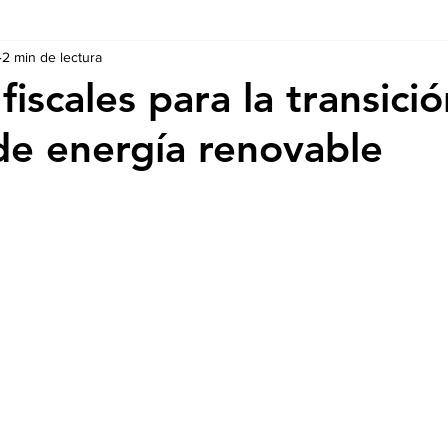
2 min de lectura
Ausschreibungen
De nuestros Socios
Regulaciones y Te
fiscales para la transici
de energía renovable