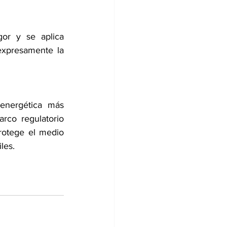
or y se aplica 
xpresamente la 
 energética más 
rco regulatorio 
rotege el medio 
les.