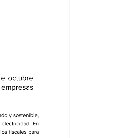
e octubre 
 empresas 
do y sostenible, 
lectricidad. En 
s fiscales para 