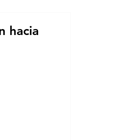
ndencias
ón hacia