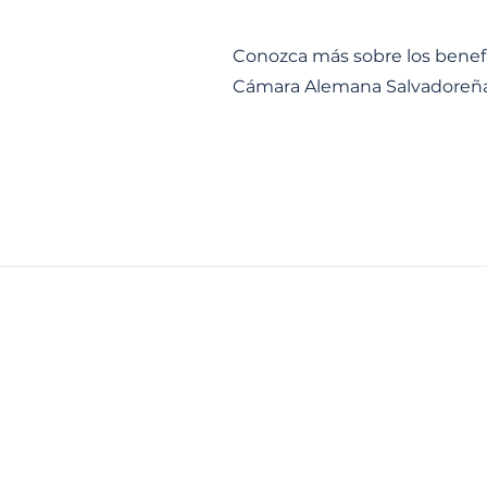
Conozca más sobre los benef
Cámara Alemana Salvadoreña
Socios DHK
Quiero ser Socio