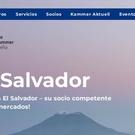
ros
Servicios
Socios
Kammer Aktuell
Event
 Salvador
 El Salvador – su socio competente
mercados!