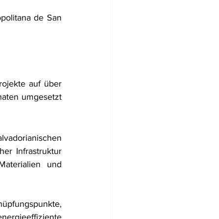
olitana de San 
jekte auf über 
naten umgesetzt 
lvadorianischen 
r Infrastruktur 
terialien und 
pfungspunkte, 
ieeffiziente 