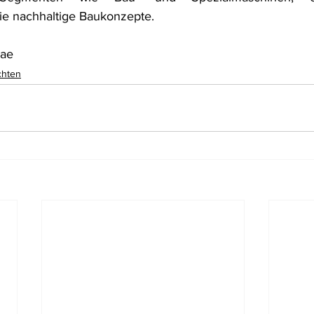
e nachhaltige Baukonzepte.
bae
chten