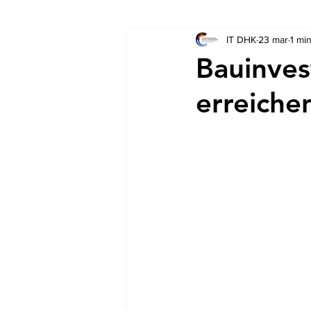
IT DHK
23 mar
1 mi
Socios
Auschreibungen
Bauinves
erreiche