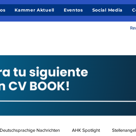
ios
Kammer Aktuell
Eventos
Social Media
C
Deutschsprachige Nachrichten
AHK Spotlight
Stellenange