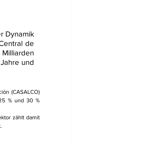
er Dynamik 
entral de 
Milliarden 
Jahre und 
ción (CASALCO) 
 25 % und 30 % 
tor zählt damit 
.