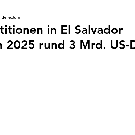
n de lectura
Ausschreibungen
De nuestros Socios
Regulaciones y Te
titionen in El Salvador
n 2025 rund 3 Mrd. US-D