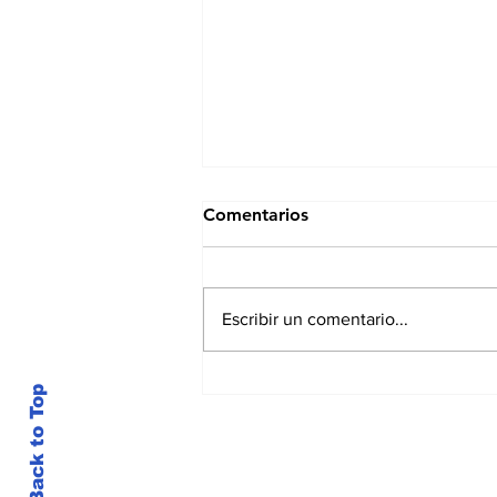
Comentarios
Escribir un comentario...
El Salvador entwickelt sich
Back to Top
zu einem aufstrebenden
Startup-Standort in
Mittelamerika