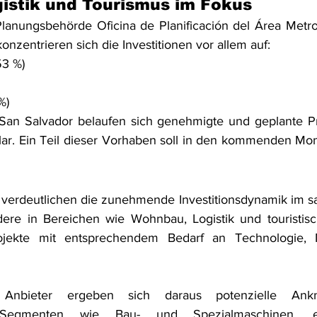
istik und Tourismus im Fokus
anungsbehörde Oficina de Planificación del Área Metrop
nzentrieren sich die Investitionen vor allem auf:
3 %)
%)
San Salvador belaufen sich genehmigte und geplante Pro
llar. Ein Teil dieser Vorhaben soll in den kommenden Mo
 verdeutlichen die zunehmende Investitionsdynamik im sa
ere in Bereichen wie Wohnbau, Logistik und touristische
jekte mit entsprechendem Bedarf an Technologie, Ma
e Anbieter ergeben sich daraus potenzielle Anknü
Segmenten wie Bau- und Spezialmaschinen, energ