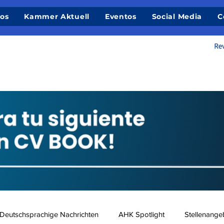
ios
Kammer Aktuell
Eventos
Social Media
C
Deutschsprachige Nachrichten
AHK Spotlight
Stellenange