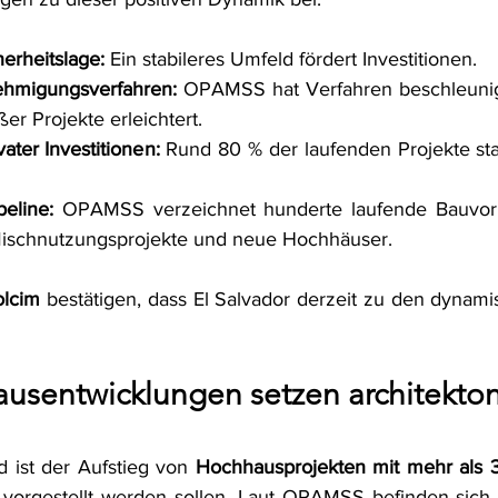
erheitslage:
 Ein stabileres Umfeld fördert Investitionen.
ehmigungsverfahren:
 OPAMSS hat Verfahren beschleunigt
er Projekte erleichtert.
ater Investitionen:
 Rund 80 % der laufenden Projekte s
peline:
 OPAMSS verzeichnet hunderte laufende Bauvorh
ischnutzungsprojekte und neue Hochhäuser.
lcim
 bestätigen, dass El Salvador derzeit zu den dynami
sentwicklungen setzen architekton
 ist der Aufstieg von 
Hochhausprojekten mit mehr als 
l vorgestellt werden sollen. Laut OPAMSS befinden sich