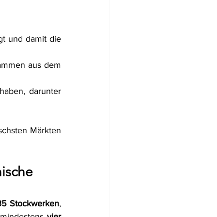
 und damit die 
tammen aus dem 
aben, darunter 
schsten Märkten 
ische 
35 Stockwerken
, 
 mindestens 
vier 