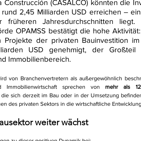
la Construcción (CASALCO) könnten die Inv
rund 2,45 Milliarden USD erreichen – ein 
r früheren Jahresdurchschnitten liegt.
de OPAMSS bestätigt die hohe Aktivität: S
Projekte der privaten Bauinvestition im
lliarden USD genehmigt, der Großteil 
d Immobilienbereich.
ird von Branchenvertretern als außergewöhnlich beschr
 Immobilienwirtschaft sprechen von 
mehr als 1
, die sich derzeit im Bau oder in der Umsetzung befinden 
uen des privaten Sektors in die wirtschaftliche Entwicklun
usektor weiter wächst
gen zu dieser positiven Dynamik bei: