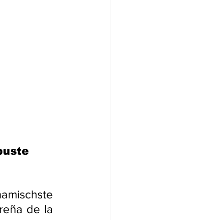
buste 
namischste 
eña de la 