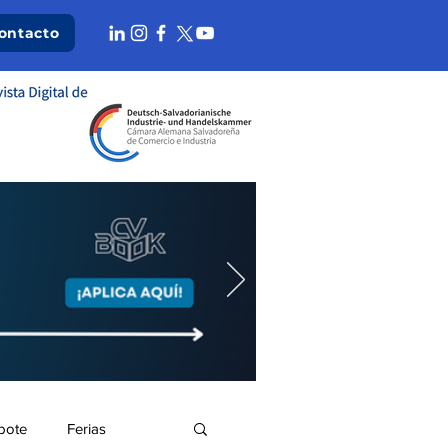
ontacto
bote
Ferias