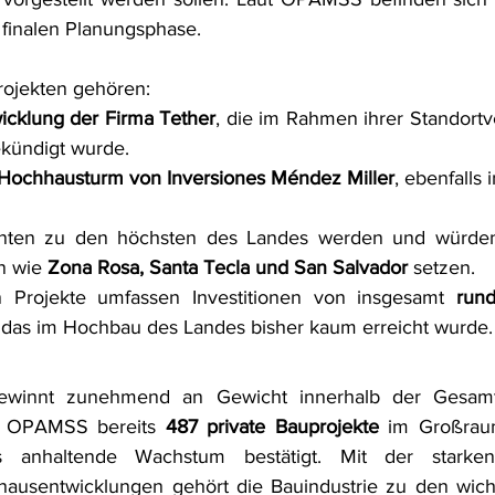
r finalen Planungsphase.
rojekten gehören:
icklung der Firma Tether
, die im Rahmen ihrer Standortv
ekündigt wurde.
r Hochhausturm von Inversiones Méndez Miller
, ebenfalls 
ten zu den höchsten des Landes werden und würden s
n wie 
Zona Rosa, Santa Tecla und San Salvador
 setzen.
 Projekte umfassen Investitionen von insgesamt 
rund
 das im Hochbau des Landes bisher kaum erreicht wurde.
gewinnt zunehmend an Gewicht innerhalb der Gesamtwi
at OPAMSS bereits 
487 private Bauprojekte
 im Großrau
as anhaltende Wachstum bestätigt. Mit der starken
sentwicklungen gehört die Bauindustrie zu den wichti