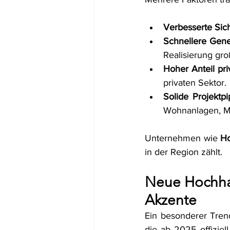
Verbesserte Sich
Schnellere Gen
Realisierung groß
Hoher Anteil priv
privaten Sektor.
Solide Projektpi
Wohnanlagen, M
Unternehmen wie 
Ho
in der Region zählt.
Neue Hochhau
Akzente
Ein besonderer Trend
die ab 2025 offiziel