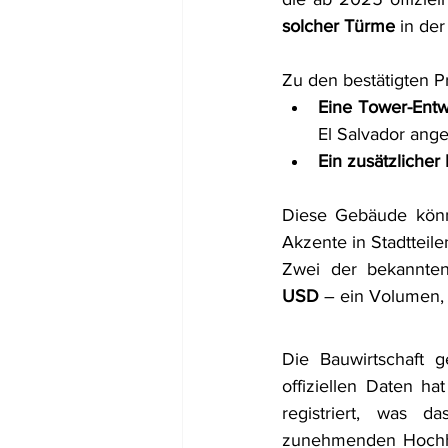
solcher Türme
 in de
Zu den bestätigten P
Eine Tower-Entw
El Salvador ang
Ein zusätzliche
Diese Gebäude könn
Akzente in Stadtteile
Zwei der bekannten
USD
 – ein Volumen,
Die Bauwirtschaft 
offiziellen Daten h
registriert, was d
zunehmenden Hochhau