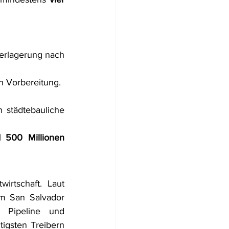
erlagerung nach 
in Vorbereitung.
tädtebauliche 
 500 Millionen 
rtschaft. Laut 
m San Salvador 
 Pipeline und 
gsten Treibern 