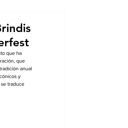
ndencias
rindis
erfest
nto que ha 
ración, que 
radición anual 
cónicos y 
 se traduce 