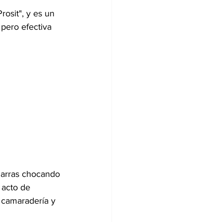
osit", y es un 
pero efectiva 
 jarras chocando 
 acto de 
 camaradería y 