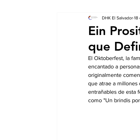
DHK El Salvador
18
Socios
Auschreibungen
Ein Prosi
que Defi
El Oktoberfest, la fa
encantado a personas
originalmente comenz
que atrae a millones 
entrañables de esta f
como "Un brindis por 