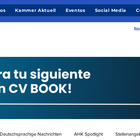
ios
Kammer Aktuell
Eventos
Social Media
C
Deutschsprachige Nachrichten
AHK Spotlight
Stellenange