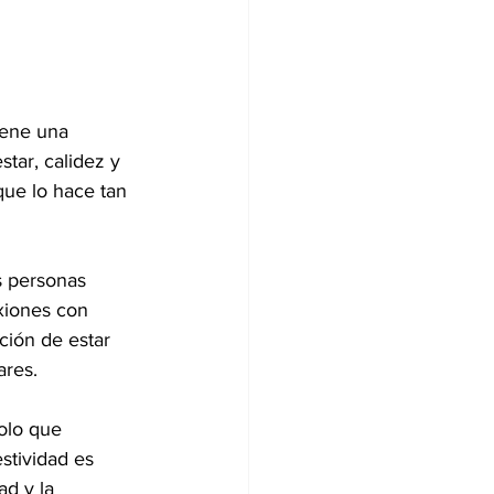
iene una 
tar, calidez y 
que lo hace tan 
s personas 
xiones con 
ción de estar 
ares.
olo que 
stividad es 
d y la 