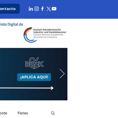
ontacto
bote
Ferias