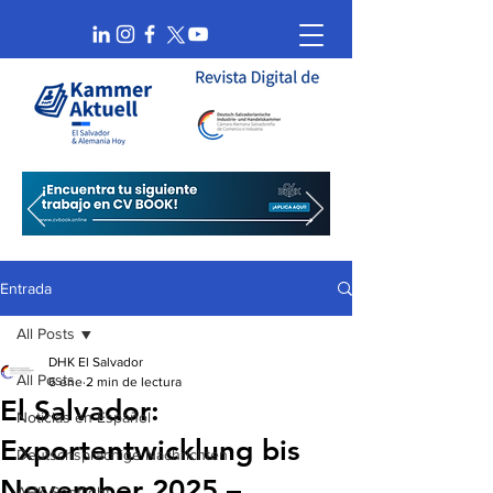
Entrada
All Posts
DHK El Salvador
All Posts
6 ene
2 min de lectura
El Salvador:
Noticias en Español
Exportentwicklung bis
Deutschsprachige Nachrichten
November 2025 –
AHK Spotlight