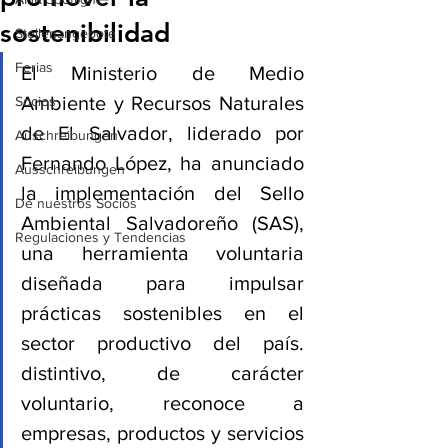
sostenibilidad
Stellenangebote
Ferias
El Ministerio de Medio 
Ambiente y Recursos Naturales 
Socios
de El Salvador, liderado por 
Auschreibungen
Fernando López, ha anunciado 
Ausschreibungen
la implementación del Sello 
De nuestros Socios
Ambiental Salvadoreño (SAS), 
Regulaciones y Tendencias
una herramienta voluntaria 
diseñada para impulsar 
prácticas sostenibles en el 
sector productivo del país. 
distintivo, de carácter 
voluntario, reconoce a 
empresas, productos y servicios 