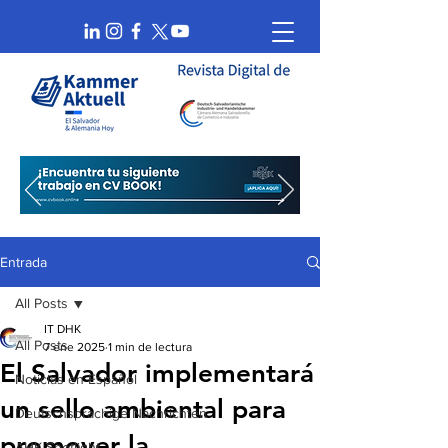
Entrada
All Posts
IT DHK
All Posts
7 ene 2025
1 min de lectura
El Salvador implementará
Noticias en Español
un sello ambiental para
Deutschsprachige Nachrichten
promover la
AHK Spotlight