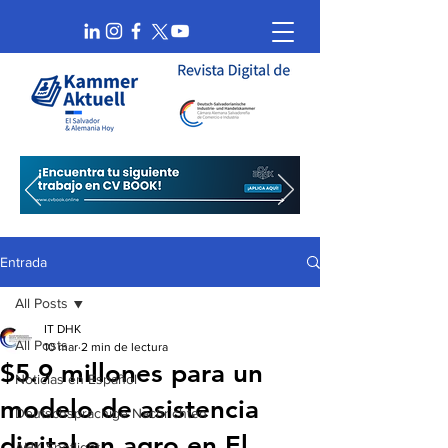
Entrada
All Posts
IT DHK
All Posts
10 mar
2 min de lectura
$5.9 millones para un
Noticias en Español
modelo de asistencia
Deutschsprachige Nachrichten
digital en agro en El
AHK Spotlight