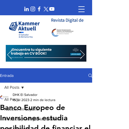
Entrada
All Posts
DHK El Salvador
All Posts
15 jul 2023
2 min de lectura
Banco Europeo de
Noticias en Español
Inversiones estudia
Deutschsprachige Nachrichten
posibilidad de financiar el
AHK Spotlight