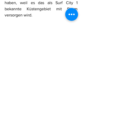
haben, weil es das als Surf City 1 
bekannte Küstengebiet mit Strom 
versorgen wird. 
Auch in Morazán, im Osten des Landes, 
wurde ein Umspannwerk gebaut, und 
der Ausbauplan für 2034 sieht weitere 
Umspannwerke im Osten des Landes 
vor, etwa in La Unión, Pasaquina und 
San Miguel, wo in den kommenden 
Jahren auch eine stärkere 
wirtschaftliche Entwicklung erwartet 
wird. 
Núñez versicherte, dass sich bei ETESAL 
jede Woche zwischen 4 und 5 
Unternehmen melden, die sich an das 
Stromnetz anschließen wollen, was auf 
ein großes Interesse an der Entwicklung 