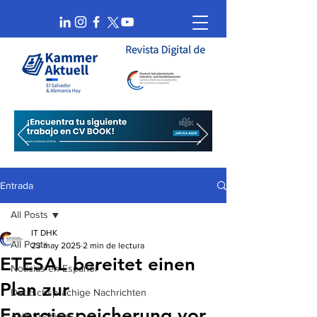
Entrada
All Posts
IT DHK
All Posts
23 may 2025
2 min de lectura
ETESAL bereitet einen
Noticias en Español
Plan zur
Deutschsprachige Nachrichten
Energiespeicherung vor
AHK Spotlight