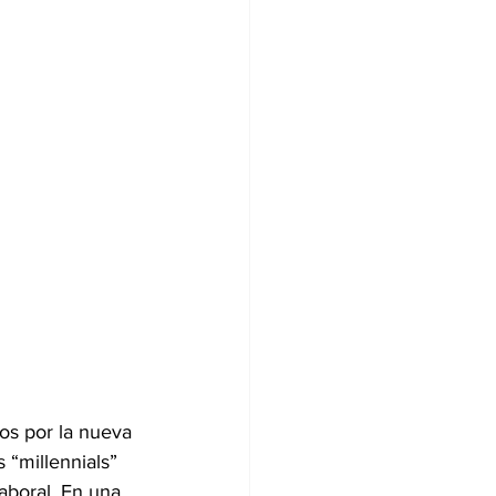
os por la nueva 
“millennials” 
boral. En una 