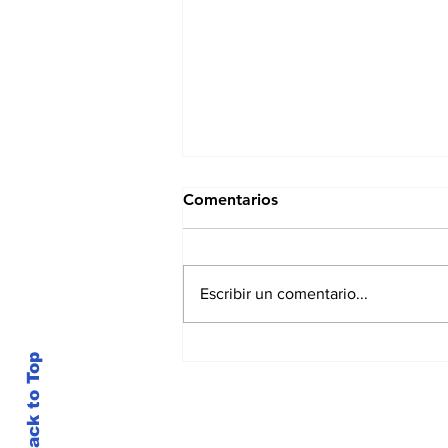
Comentarios
Escribir un comentario...
¿Puede un alimento
Back to Top
tradicional salvadoreño
llegar al mercado europeo?
La Unión Europea ofrece
una vía específica para su