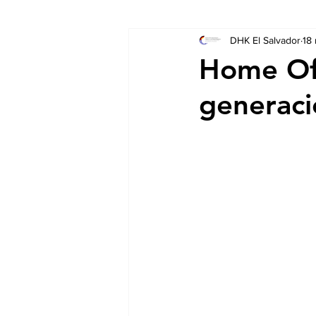
DHK El Salvador
18
Socios
Auschreibungen
Home Off
generaci