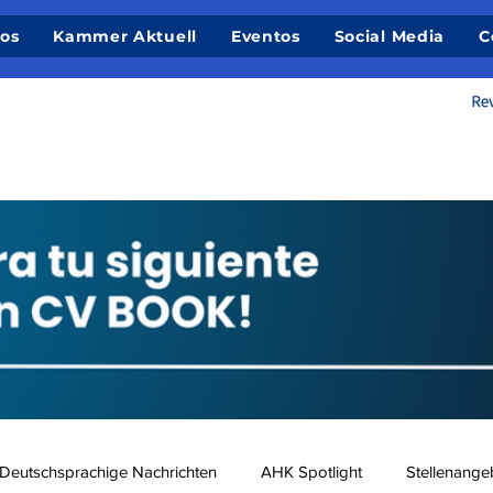
ios
Kammer Aktuell
Eventos
Social Media
C
Deutschsprachige Nachrichten
AHK Spotlight
Stellenange