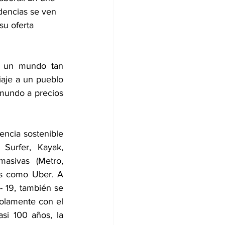
dencias se ven 
su oferta 
r un mundo tan 
aje a un pueblo 
mundo a precios 
ncia sostenible 
Surfer, Kayak, 
asivas (Metro, 
as como Uber. A 
 19, también se 
lamente con el 
i 100 años, la 