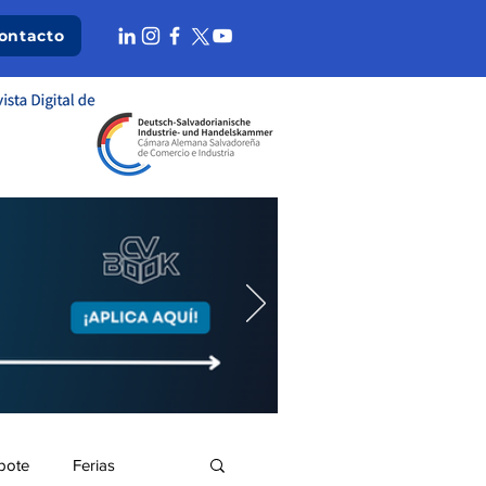
ontacto
bote
Ferias