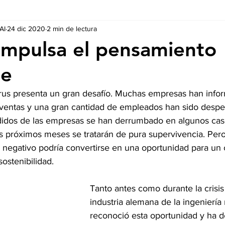
AI
24 dic 2020
2 min de lectura
Ausschreibungen
De nuestros Socios
Regulaciones y Te
s impulsa el pensamiento
le
virus presenta un gran desafío. Muchas empresas han info
s ventas y una gran cantidad de empleados han sido despe
idos de las empresas se han derrumbado en algunos caso
s próximos meses se tratarán de pura supervivencia. Pero 
o negativo podría convertirse en una oportunidad para un 
sostenibilidad.
Tanto antes como durante la crisis 
industria alemana de la ingeniería
reconoció esta oportunidad y ha 