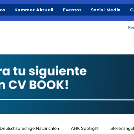
ios
Kammer Aktuell
Eventos
Social Media
C
Deutschsprachige Nachrichten
AHK Spotlight
Stellenange