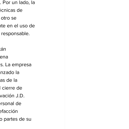
 Por un lado, la 
écnicas de 
 otro se 
te en el uso de 
o responsable.
tán 
uena 
is. La empresa 
nzado la 
as de la 
 cierre de 
vación J.D. 
rsonal de 
efacción 
o partes de su 