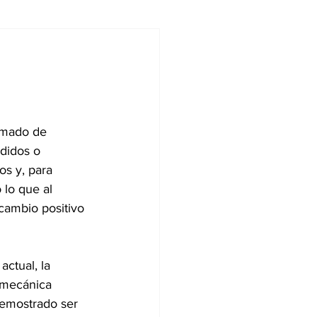
ndencias
rmado de 
didos o 
s y, para 
lo que al 
cambio positivo 
actual, la 
 mecánica 
demostrado ser 