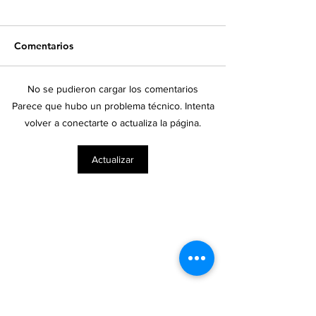
Comentarios
No se pudieron cargar los comentarios
Europa eleva los
Empresas socias
Parece que hubo un problema técnico. Intenta
estándares para envases
DHK unen capa
volver a conectarte o actualiza la página.
alimentarios: una
para impulsar l
tendencia que los
tokenización
Actualizar
exportadores deben
anticipar