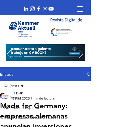
Entrada
All Posts
IT DHK
All Posts
28 jul 2025
1 min de lectura
Made for Germany:
Noticias en Español
empresas alemanas
Deutschsprachige Nachrichten
anuncian inversiones
AHK Spotlight