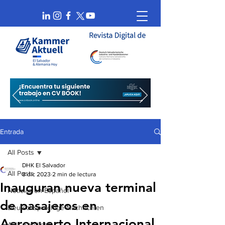
Entrada
All Posts
DHK El Salvador
All Posts
8 dic 2023
2 min de lectura
Inauguran nueva terminal
Noticias en Español
de pasajeros en
Deutschsprachige Nachrichten
Aeropuerto Internacional
AHK Spotlight