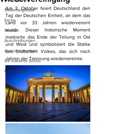
Am 3. Oktober feiert Deutschland den 
Stellenangebote
Tag der Deutschen Einheit, an dem das 
Ferias
Land vor 33 Jahren wiedervereint 
wurde. Dieser historische Moment 
Socios
markierte das Ende der Teilung in Ost 
Auschreibungen
und West und symbolisiert die Stärke 
Ausschreibungen
des deutschen Volkes, das sich nach 
Jahren der Trennung wiedervereinte.
De nuestros Socios
Regulaciones y Tendencias