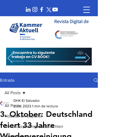
Entrada
All Posts
DHK El Salvador
All Posts
3 oct 2023
1 min de lectura
3. Oktober: Deutschland
Noticias en Español
feiert 33 Jahre
Deutschsprachige Nachrichten
Wiedervereinigung
AHK Spotlight