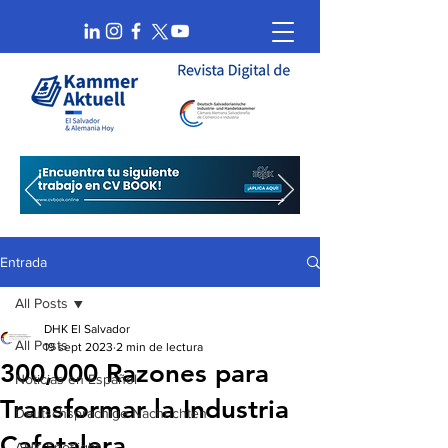
Entrada
All Posts
DHK El Salvador
All Posts
19 sept 2023
2 min de lectura
300,000 Razones para
Noticias en Español
Transformar la Industria
Deutschsprachige Nachrichten
Cafetalera
AHK Spotlight