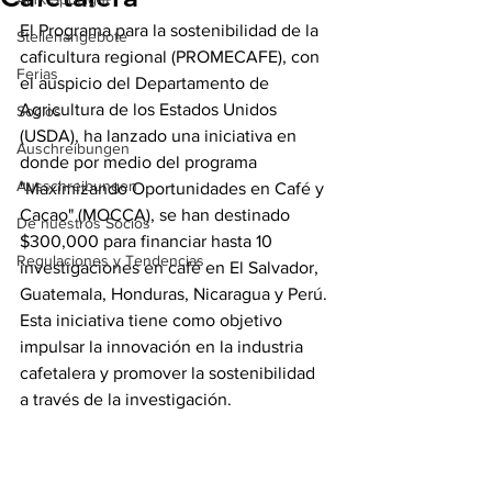
El Programa para la sostenibilidad de la 
Stellenangebote
caficultura regional (PROMECAFE), con 
Ferias
el auspicio del Departamento de 
Agricultura de los Estados Unidos 
Socios
(USDA), ha lanzado una iniciativa en 
Auschreibungen
donde por medio del programa 
Ausschreibungen
"Maximizando Oportunidades en Café y 
Cacao" (MOCCA), se han destinado 
De nuestros Socios
$300,000 para financiar hasta 10 
Regulaciones y Tendencias
investigaciones en café en El Salvador, 
Guatemala, Honduras, Nicaragua y Perú. 
Esta iniciativa tiene como objetivo 
impulsar la innovación en la industria 
cafetalera y promover la sostenibilidad 
a través de la investigación.