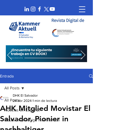
Entrada
All Posts
DHK El Salvador
All Posts
24 abr 2024
1 min de lectura
AHK Mitglied Movistar El
Noticias en Español
Salvador, Pionier in
Deutschsprachige Nachrichten
nachhaltiger
AHK Spotlight