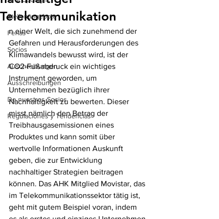
Telekommunikation
Stellenangebote
n einer Welt, die sich zunehmend der 
Ferias
Gefahren und Herausforderungen des 
Socios
Klimawandels bewusst wird, ist der 
Auschreibungen
CO2-Fußabdruck ein wichtiges 
Instrument geworden, um 
Ausschreibungen
Unternehmen bezüglich ihrer 
De nuestros Socios
Nachhaltigkeit zu bewerten. Dieser 
misst nämlich den Betrag der 
Regulaciones y Tendencias
Treibhausgasemissionen eines 
Produktes und kann somit über 
wertvolle Informationen Auskunft 
geben, die zur Entwicklung 
nachhaltiger Strategien beitragen 
können. Das AHK Mitglied Movistar, das 
im Telekommunikationssektor tätig ist, 
geht mit gutem Beispiel voran, indem 
es als erstes und einziges Unternehmen 