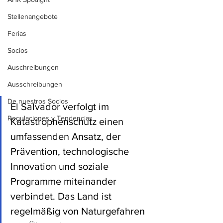
Stellenangebote
Ferias
Socios
Auschreibungen
Ausschreibungen
De nuestros Socios
El Salvador verfolgt im 
Regulaciones y Tendencias
Katastrophenschutz einen 
umfassenden Ansatz, der 
Prävention, technologische 
Innovation und soziale 
Programme miteinander 
verbindet. Das Land ist 
regelmäßig von Naturgefahren 