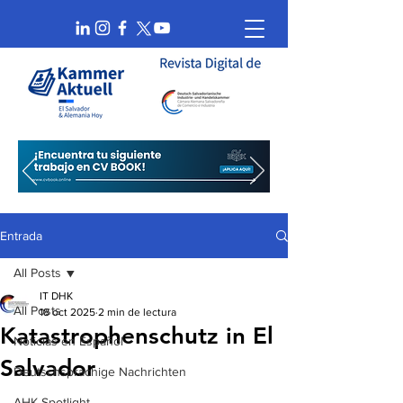
Entrada
All Posts
IT DHK
All Posts
18 oct 2025
2 min de lectura
Katastrophenschutz in El
Noticias en Español
Salvador
Deutschsprachige Nachrichten
AHK Spotlight