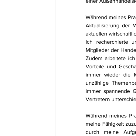
einer Außenhandelska
Während meines Prakt
Aktualisierung der 
aktuellen wirtschaftl
Ich recherchierte u
Mitglieder der Hande
Zudem arbeitete ich 
Vorteile und Geschä
immer wieder die Mö
unzählige Themenber
immer spannende Ges
Vertretern untersch
Während meines Prak
meine Fähigkeit zuz
durch meine Aufga