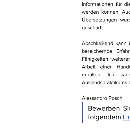
Informationen für d
werden können. Auch
Übersetzungen wurd
geschärft. 
Abschließend kann i
bereichernde Erfah
Fähigkeiten weitere
Arbeit einer Hand
erhalten. Ich ka
Auslandspraktikums b
Alessandro Posch
Bewerben Sie
folgendem 
Li