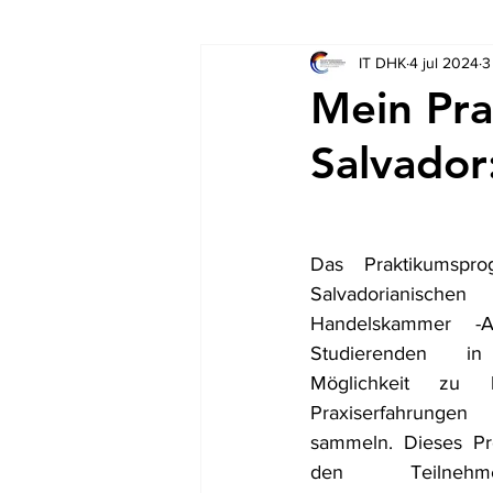
IT DHK
4 jul 2024
3
Socios
Auschreibungen
Mein Pra
Salvador
Das Praktikumspr
Salvadorianisch
Handelskammer -A
Studierenden in
Möglichkeit zu bie
Praxiserfahrungen
sammeln. Dieses Pr
den Teilnehme