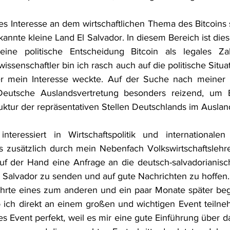
s Interesse an dem wirtschaftlichen Thema des Bitcoins s
annte kleine Land El Salvador. In diesem Bereich ist dies
seine politische Entscheidung Bitcoin als legales Zah
kwissenschaftler bin ich rasch auch auf die politische Situa
r mein Interesse weckte. Auf der Suche nach meiner Pr
eutsche Auslandsvertretung besonders reizend, um Ei
uktur der repräsentativen Stellen Deutschlands im Ausla
teressiert in Wirtschaftspolitik und internationalen w
 zusätzlich durch mein Nebenfach Volkswirtschaftslehre 
uf der Hand eine Anfrage an die deutsch-salvadorianisch
Salvador zu senden und auf gute Nachrichten zu hoffen.
ührte eines zum anderen und ein paar Monate später beg
o ich direkt an einem großen und wichtigen Event teilneh
s Event perfekt, weil es mir eine gute Einführung über da