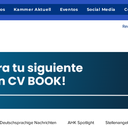
ios
Kammer Aktuell
Eventos
Social Media
C
Deutschsprachige Nachrichten
AHK Spotlight
Stellenange