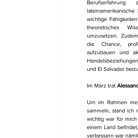
Berufserfahrung
lateinamerikanische 
wichtige Fähigkeiten
theoretisches Wi
umzusetzen. Zudem 
die Chance, profe
aufzubauen und akt
Handelsbeziehungen
und El Salvador beizu
Im März trat 
Alessan
Um im Rahmen meine
sammeln, stand ich 
wichtig war für mich
einem Land befindet
verbessern war nämlic