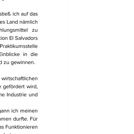
tieß ich auf das 
es Land nämlich 
lungsmittel zu 
tion El Salvadors 
aktikumsstelle 
nblicke in die 
nd zu gewinnen. 
irtschaftlichen 
gefördert wird, 
e Industrie und 
 
ann ich meinen 
men durfte. Für 
s Funktionieren 