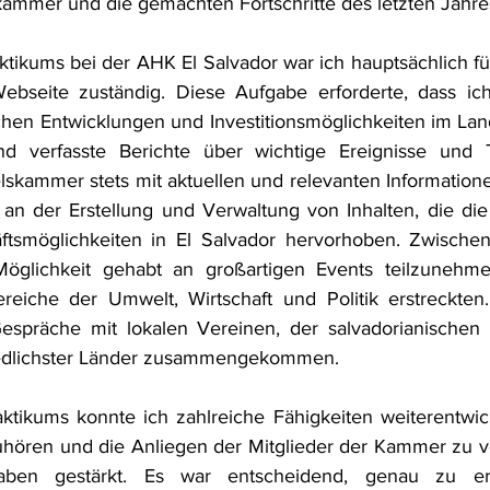
mmer und die gemachten Fortschritte des letzten Jahres
ikums bei der AHK El Salvador war ich hauptsächlich für
Webseite zuständig. Diese Aufgabe erforderte, dass ich
ichen Entwicklungen und Investitionsmöglichkeiten im Land
nd verfasste Berichte über wichtige Ereignisse und 
lskammer stets mit aktuellen und relevanten Informatione
an der Erstellung und Verwaltung von Inhalten, die die w
ftsmöglichkeiten in El Salvador hervorhoben. Zwischen
glichkeit gehabt an großartigen Events teilzunehmen
eiche der Umwelt, Wirtschaft und Politik erstreckten. 
präche mit lokalen Vereinen, der salvadorianischen 
iedlichster Länder zusammengekommen.
tikums konnte ich zahlreiche Fähigkeiten weiterentwick
uhören und die Anliegen der Mitglieder der Kammer zu v
ben gestärkt. Es war entscheidend, genau zu erf