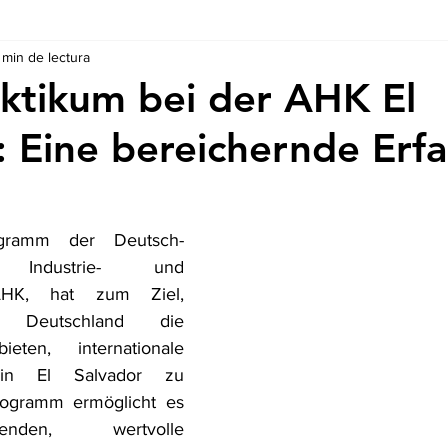
 min de lectura
Ausschreibungen
De nuestros Socios
Regulaciones y Te
ktikum bei der AHK El
: Eine bereichernde Erf
ogramm der Deutsch-
en Industrie- und 
HK, hat zum Ziel, 
 Deutschland die 
ten, internationale 
 in El Salvador zu 
ogramm ermöglicht es 
nden, wertvolle 