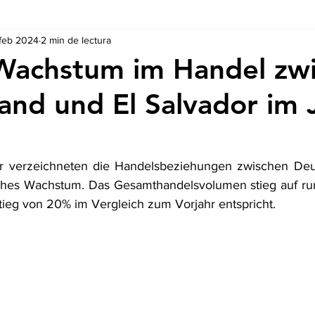
 feb 2024
2 min de lectura
Ausschreibungen
De nuestros Socios
Regulaciones y Te
Wachstum im Handel zw
and und El Salvador im 
 verzeichneten die Handelsbeziehungen zwischen Deut
iches Wachstum. Das Gesamthandelsvolumen stieg auf run
ieg von 20% im Vergleich zum Vorjahr entspricht.