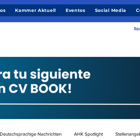
ios
Kammer Aktuell
Eventos
Social Media
C
Deutschsprachige Nachrichten
AHK Spotlight
Stellenange