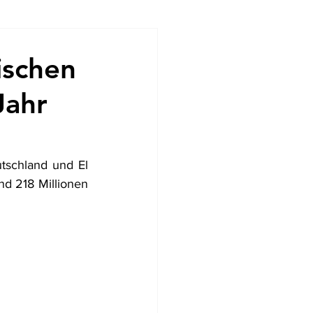
ndencias
ischen
Jahr
schland und El 
d 218 Millionen 