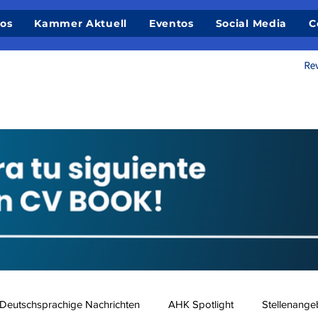
ios
Kammer Aktuell
Eventos
Social Media
C
Deutschsprachige Nachrichten
AHK Spotlight
Stellenange