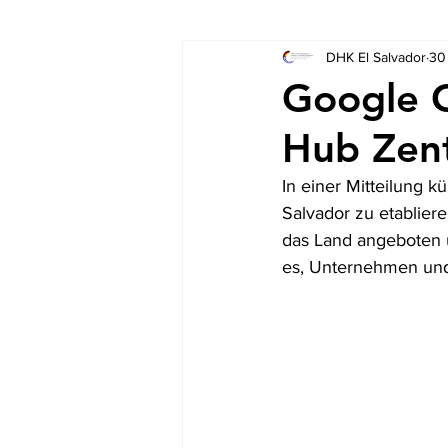
DHK El Salvador
30
Socios
Auschreibungen
Google C
Hub Zent
In einer Mitteilung k
Salvador zu etabliere
das Land angeboten u
es, Unternehmen und 