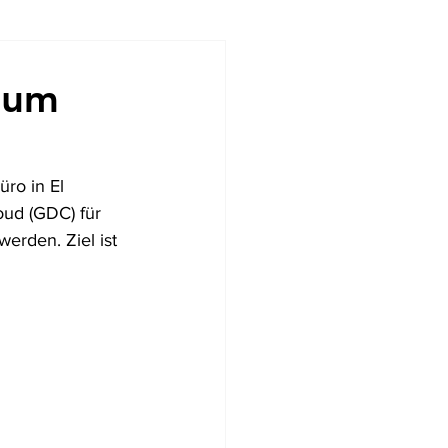
ndencias
zum
ro in El 
oud (GDC) für 
erden. Ziel ist 