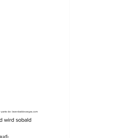
or parte de: laverdaddevargas.com
d wird sobald 
oud-