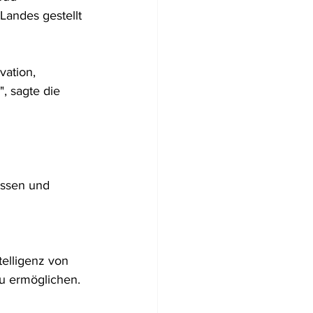
andes gestellt 
vation, 
, sagte die 
essen und 
telligenz von 
u ermöglichen. 