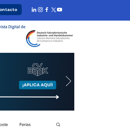
ontacto
bote
Ferias